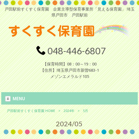
戸田駅前すくすく保育園 企業主導型保育事業所「見える保育園」 埼玉
県戸田市 戸田駅前
048-446-6807
【保育時間】08：00～19：00
【住所】埼玉県戸田市新曽683-1
メゾンエメラルド105
MENU
戸田駅前すくすく保育園 HOME
>
2024年
>
5月
2024/05