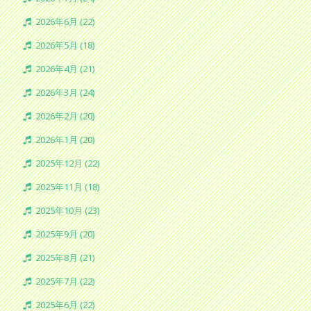
2026年6月 (22)
2026年5月 (18)
2026年4月 (21)
2026年3月 (24)
2026年2月 (20)
2026年1月 (20)
2025年12月 (22)
2025年11月 (18)
2025年10月 (23)
2025年9月 (20)
2025年8月 (21)
2025年7月 (22)
2025年6月 (22)