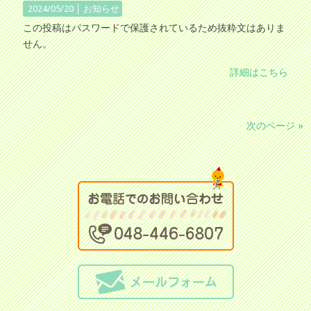
2024/05/20 │
お知らせ
この投稿はパスワードで保護されているため抜粋文はありま
せん。
詳細はこちら
次のページ »