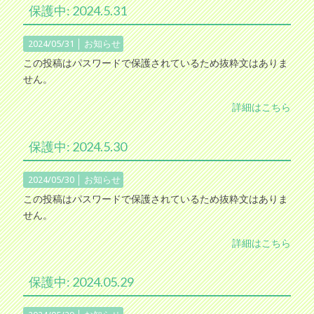
保護中: 2024.5.31
2024/05/31 │
お知らせ
この投稿はパスワードで保護されているため抜粋文はありま
せん。
詳細はこちら
保護中: 2024.5.30
2024/05/30 │
お知らせ
この投稿はパスワードで保護されているため抜粋文はありま
せん。
詳細はこちら
保護中: 2024.05.29